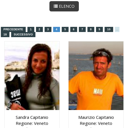
ELENCO
PRECEDENTE
1
2
3
4
5
6
7
8
9
10
…
18
SUCCESSIVO
Sandra Capitanio
Maurizio Capitanio
Regione: Veneto
Regione: Veneto