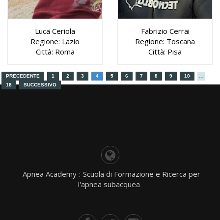
Luca Ceriola
Fabrizio Cerrai
Regione: Lazio
Regione: Toscana
Città: Roma
Città: Pisa
PRECEDENTE
1
2
3
4
5
6
7
8
9
10
…
18
SUCCESSIVO
Apnea Academy
:
Scuola di Formazione e Ricerca per
l'apnea subacquea